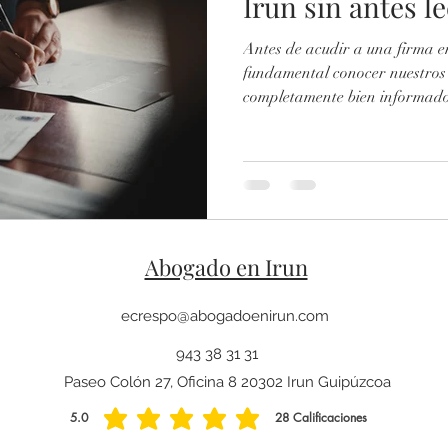
Irun sin antes le
Antes de acudir a una firma e
l
Delito Sexual
fundamental conocer nuestros 
completamente bien informad
Abogado en Irun
ecrespo@abogadoenirun.com
943 38 31 31
Paseo Colón 27, Oficina 8 20302 Irun Guipúzcoa
5.0
28
Calificaciones
la calificación promedio es 5 de 5, basada en 28 votos, Calificaciones