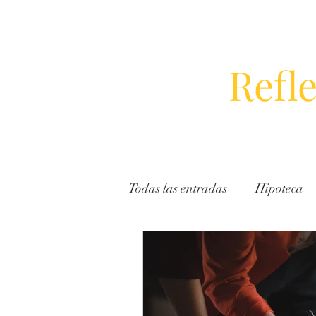
Inicio
Especialidades
Promocion
Refl
Todas las entradas
Hipoteca
Acoso Laboral
Conciliac
Extranjería
Residencia