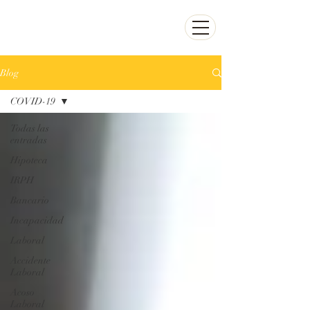
ecrespo@abogadoenirun
.com
943 38 31 31
Blog
COVID-19
Todas las
entradas
Hipoteca
IRPH
Bancario
Incapacidad
Laboral
Accidente
Laboral
Acoso
Laboral