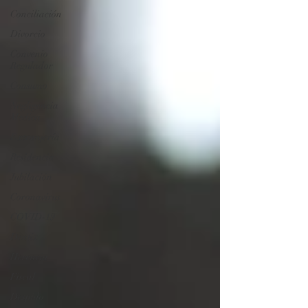
Conciliación
Divorcio
Convenio
Regulador
Consumo
Negligencia
Medica
Extranjería
Residencia
Jubilación
Coronavirus
COVID-19
Dentix
Herencia
Fiscal
Despido