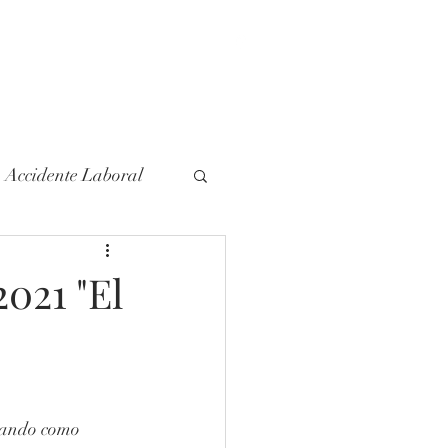
doenirun
.com
943 38 31 31
Accidente Laboral
Negligencia Medica
021 "El
x
Herencia
tando como 