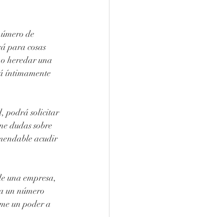
número de 
á para cosas 
 o heredar una 
tá íntimamente 
, podrá solicitar 
ne dudas sobre 
comendable acudir 
de una empresa, 
ita un número 
rme un poder a 