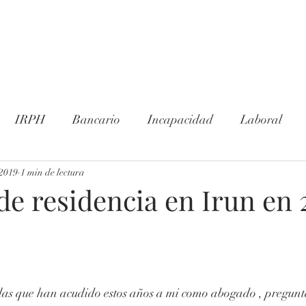
ecrespo@aboga
es
Blog
Conózcanos
Contacto
IRPH
Bancario
Incapacidad
Laboral
ión
 2019
1 min de lectura
Divorcio
Convenio Regulador
Consumo
e residencia en Irun en 2
Jubilación
Coronavirus
COVID-19
Denti
l
Delito Sexual
las que han acudido estos años a mi como abogado , pregun