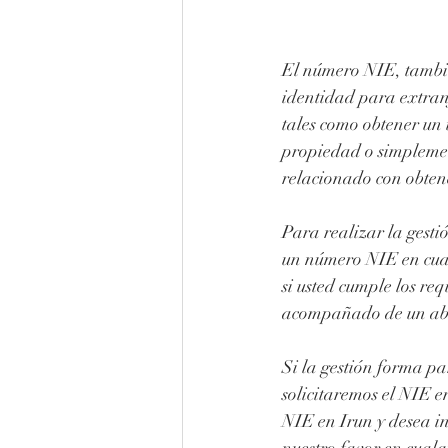
El número NIE, tambié
identidad para extran
tales como obtener un 
propiedad o simplemen
relacionado con obtene
Para realizar la gesti
un número NIE en cualq
si usted cumple los re
acompañado de un abo
Si la gestión forma p
solicitaremos el NIE e
NIE en Irun y desea in
nuestro favor en cualq