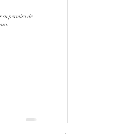
r su permiso de 
aso.