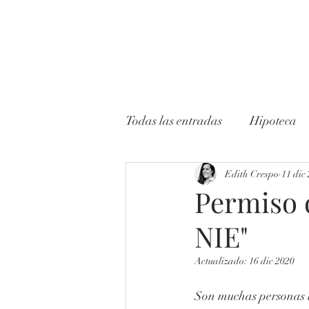
Inicio
Especialidades
Promocion
Todas las entradas
Hipoteca
Acoso Laboral
Edith Crespo
Conciliac
11 dic
Permiso d
NIE"
Extranjería
Residencia
Actualizado:
16 dic 2020
Fiscal
Despido
Pena
Son muchas personas 