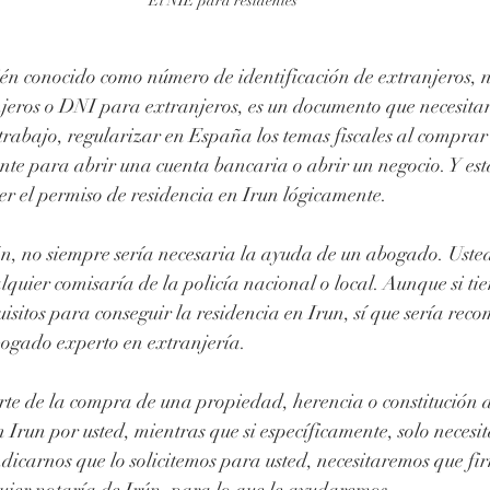
El NIE para residentes
n conocido como número de identificación de extranjeros, 
jeros o DNI para extranjeros, es un documento que necesitar
trabajo, regularizar en España los temas fiscales al comprar
te para abrir una cuenta bancaria o abrir un negocio. Y es
r el permiso de residencia en Irun lógicamente.
ón, no siempre sería necesaria la ayuda de un abogado. Usted
uier comisaría de la policía nacional o local. Aunque si tie
quisitos para conseguir la residencia en Irun, sí que sería re
gado experto en extranjería.
arte de la compra de una propiedad, herencia o constitución 
n Irun por usted, mientras que si específicamente, solo neces
dicarnos que lo solicitemos para usted, necesitaremos que fi
uier notaría de Irún, para lo que le ayudaremos.