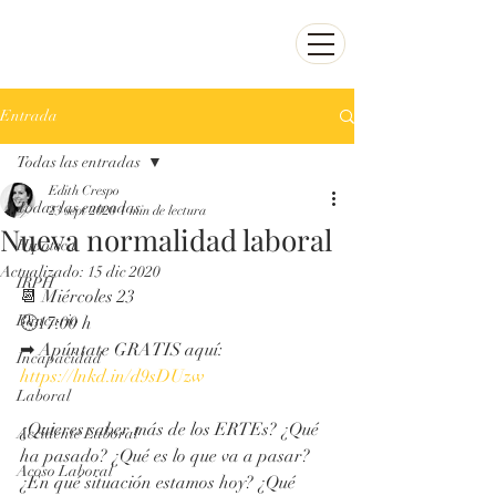
ecrespo@abogadoenirun
.com
943 38 31 31
Entrada
Todas las entradas
Edith Crespo
Todas las entradas
23 sept 2020
1 min de lectura
Nueva normalidad laboral
Hipoteca
Actualizado:
15 dic 2020
IRPH
📆 Miércoles 23
Bancario
🕔17:00 h
➡ Apúntate GRATIS aquí: 
Incapacidad
https://lnkd.in/d9sDUzw
Laboral
¿Quieres saber más de los ERTEs? ¿Qué 
Accidente Laboral
ha pasado? ¿Qué es lo que va a pasar? 
Acoso Laboral
¿En qué situación estamos hoy? ¿Qué 