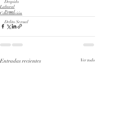
Despido
Laboral
Penal
Conciliación
Delito Sexual
Entradas recientes
Ver todo