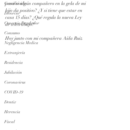
pasa si algún compañero en la gela de mi 
Conciliación
hijo da positivo? ¿Y si tiene que estar en 
Divorcio
casa 15 días? ¿Qué regula la nueva Ley 
Convenio Regulador
de teletrabajo?
Consumo
Hoy junto con mi compañera Aída Ruiz
Negligencia Medica
Extranjería
Residencia
Jubilación
Coronavirus
COVID-19
Dentix
Herencia
Fiscal