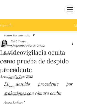
ecrespo@abogadoenirun
.com
943 38 31 31
Entrada
Todas las entradas
Edith Crespo
Todas las entradas
12 sept 2022
2 min de lectura
La videovigilacia oculta
Hipoteca
como prueba de despido
IRPH
procedente
Bancario
Actualizado:
7 oct 2022
Incapacidad
El despido procedente por 
Laboral
grabaciones con cámara oculta
Accidente Laboral
Acoso Laboral