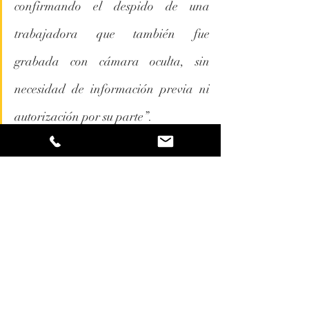
confirmando el despido de una 
trabajadora que también fue 
grabada con cámara oculta, sin 
necesidad de información previa ni 
autorización por su parte”.
En resumen, el nuevo fallo del Alto 
Tribunal considera el despido 
disciplinario como procedente ante el 
flagrante incumplimiento de contrato y 
abuso de confianza de la trabajadora, en 
virtud de los artículos 49.1 y 54.2 del 
Estatuto de los Trabajadores, anulando el 