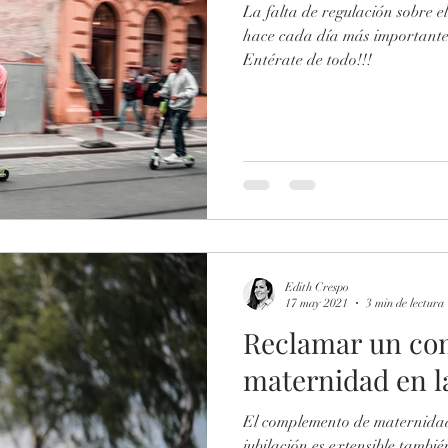
La falta de regulación sobre el
hace cada día más importante 
l
Delito Sexual
Entérate de todo!!!
Edith Crespo
17 may 2021
3 min de lectura
Reclamar un co
maternidad en la
El complemento de maternidad
jubilación es extensible tambi