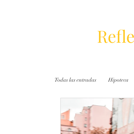
Inicio
Especialidades
Promocion
Refl
Todas las entradas
Hipoteca
Acoso Laboral
Conciliac
Extranjería
Residencia