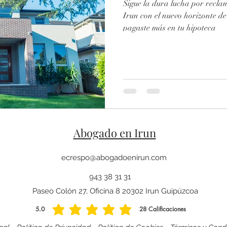
Sigue la dura lucha por reclam
Irun con el nuevo horizonte de 2021, y re
pagaste más en tu hipoteca
Abogado en Irun
ecrespo@abogadoenirun.com
943 38 31 31
Paseo Colón 27, Oficina 8 20302 Irun Guipúzcoa
5.0
28
Calificaciones
la calificación promedio es 5 de 5, basada en 28 votos, Calificaciones